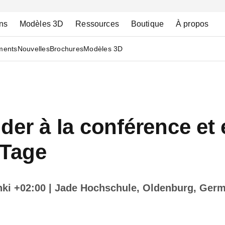
ns
Modèles 3D
Ressources
Boutique
À propos
ments
Nouvelles
Brochures
Modèles 3D
der à la conférence et
-Tage
nki +02:00
| Jade Hochschule, Oldenburg, Ger