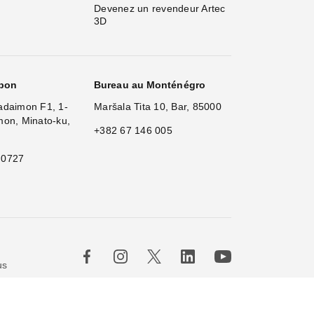
Devenez un revendeur Artec 
3D
apon
Bureau au Monténégro
adaimon F1, 1-
Maršala Tita 10, Bar, 85000
mon, Minato-ku,
+382 67 146 005
 0727
us