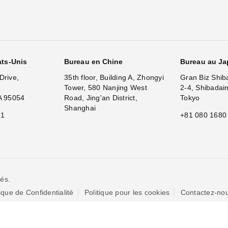
ats-Unis
Bureau en Chine
Bureau au J
Drive,
35th floor, Building A, Zhongyi
Gran Biz Shib
Tower, 580 Nanjing West
2-4, Shibadai
A 95054
Road, Jing'an District,
Tokyo
Shanghai
11
+81 080 1680
és.
tique de Confidentialité
Politique pour les cookies
Contactez-no