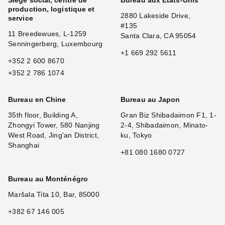
Siège social, centre de
Bureau aux États-Unis
production, logistique et
2880 Lakeside Drive,
service
#135
11 Breedewues, L-1259
Santa Clara, CA 95054
Senningerberg, Luxembourg
+1 669 292 5611
+352 2 600 8670
+352 2 786 1074
Bureau en Chine
Bureau au Japon
35th floor, Building A,
Gran Biz Shibadaimon F1, 1-
Zhongyi Tower, 580 Nanjing
2-4, Shibadaimon, Minato-
West Road, Jing'an District,
ku, Tokyo
Shanghai
+81 080 1680 0727
Bureau au Monténégro
Maršala Tita 10, Bar, 85000
+382 67 146 005