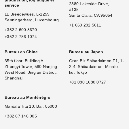
production, logistique et
2880 Lakeside Drive,
service
#135
11 Breedewues, L-1259
Santa Clara, CA 95054
Senningerberg, Luxembourg
+1 669 292 5611
+352 2 600 8670
+352 2 786 1074
Bureau en Chine
Bureau au Japon
35th floor, Building A,
Gran Biz Shibadaimon F1, 1-
Zhongyi Tower, 580 Nanjing
2-4, Shibadaimon, Minato-
West Road, Jing'an District,
ku, Tokyo
Shanghai
+81 080 1680 0727
Bureau au Monténégro
Maršala Tita 10, Bar, 85000
+382 67 146 005