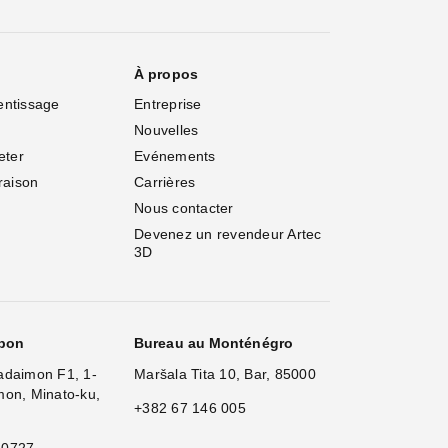
À propos
entissage
Entreprise
Nouvelles
eter
Evénements
vraison
Carrières
Nous contacter
Devenez un revendeur Artec 
3D
apon
Bureau au Monténégro
adaimon F1, 1-
Maršala Tita 10, Bar, 85000
mon, Minato-ku,
+382 67 146 005