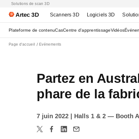
Solutions de scan 3D
Artec 3D
Scanners 3D
Logiciels 3D
Solutio
Plateforme de contenu
Cas
Centre d'apprentissage
Vidéos
Événe
Page d'accueil
Evénements
Partez en Austra
phare de la fabri
7 juin 2022
| Halls 1 & 2 — Booth 