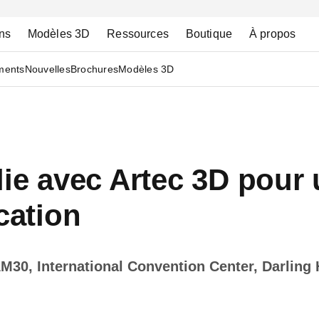
ns
Modèles 3D
Ressources
Boutique
À propos
ments
Nouvelles
Brochures
Modèles 3D
lie avec Artec 3D pou
cation
AM30, International Convention Center, Darling 