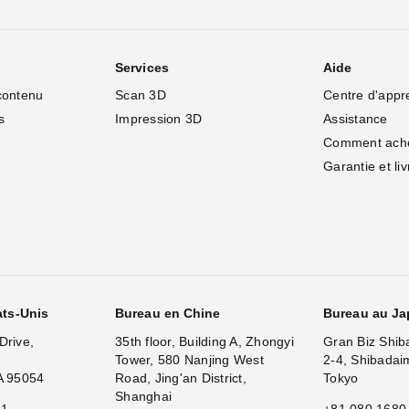
Services
Aide
contenu
Scan 3D
Centre d'appr
s
Impression 3D
Assistance
Comment ach
Garantie et li
ats-Unis
Bureau en Chine
Bureau au J
Drive,
35th floor, Building A, Zhongyi
Gran Biz Shib
Tower, 580 Nanjing West
2-4, Shibadai
A 95054
Road, Jing'an District,
Tokyo
Shanghai