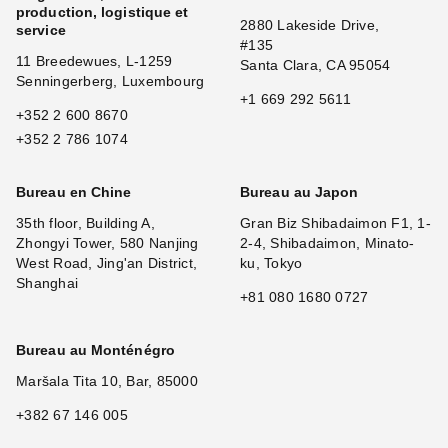
production, logistique et
2880 Lakeside Drive,
service
#135
11 Breedewues, L-1259
Santa Clara, CA 95054
Senningerberg, Luxembourg
+1 669 292 5611
+352 2 600 8670
+352 2 786 1074
Bureau en Chine
Bureau au Japon
35th floor, Building A,
Gran Biz Shibadaimon F1, 1-
Zhongyi Tower, 580 Nanjing
2-4, Shibadaimon, Minato-
West Road, Jing'an District,
ku, Tokyo
Shanghai
+81 080 1680 0727
Bureau au Monténégro
Maršala Tita 10, Bar, 85000
+382 67 146 005