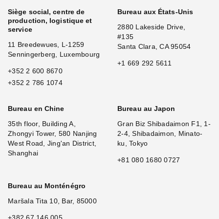
Siège social, centre de
Bureau aux États-Unis
production, logistique et
2880 Lakeside Drive,
service
#135
11 Breedewues, L-1259
Santa Clara, CA 95054
Senningerberg, Luxembourg
+1 669 292 5611
+352 2 600 8670
+352 2 786 1074
Bureau en Chine
Bureau au Japon
35th floor, Building A,
Gran Biz Shibadaimon F1, 1-
Zhongyi Tower, 580 Nanjing
2-4, Shibadaimon, Minato-
West Road, Jing'an District,
ku, Tokyo
Shanghai
+81 080 1680 0727
Bureau au Monténégro
Maršala Tita 10, Bar, 85000
+382 67 146 005