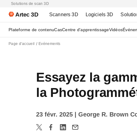
Solutions de scan 3D
Artec 3D
Scanners 3D
Logiciels 3D
Solutio
Plateforme de contenu
Cas
Centre d'apprentissage
Vidéos
Événe
Page d'accueil
Evénements
Essayez la gamm
la Photogrammé
23 févr. 2025
| George R. Brown Co