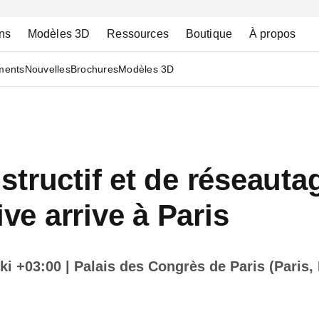
ns
Modèles 3D
Ressources
Boutique
À propos
ments
Nouvelles
Brochures
Modèles 3D
tructif et de réseauta
ive arrive à Paris
nki +03:00
| Palais des Congrès de Paris (Paris,