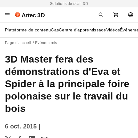
Solutions de scan 3D
Artec 3D
Plateforme de contenu
Cas
Centre d'apprentissage
Vidéos
Événeme
Page d'accueil
Evénements
3D Master fera des
démonstrations d'Eva et
Spider à la principale foire
polonaise sur le travail du
bois
6 oct. 2015
|