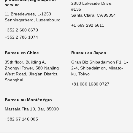
2880 Lakeside Drive,
service
#135
11 Breedewues, L-1259
Santa Clara, CA 95054
Senningerberg, Luxembourg
+1 669 292 5611
+352 2 600 8670
+352 2 786 1074
Bureau en Chine
Bureau au Japon
35th floor, Building A,
Gran Biz Shibadaimon F1, 1-
Zhongyi Tower, 580 Nanjing
2-4, Shibadaimon, Minato-
West Road, Jing'an District,
ku, Tokyo
Shanghai
+81 080 1680 0727
Bureau au Monténégro
Maršala Tita 10, Bar, 85000
+382 67 146 005