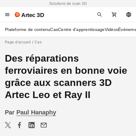
Solutions de scan 3D
Artec 3D
Plateforme de contenu
Cas
Centre d'apprentissage
Vidéos
Événeme
Page d'accueil
Cas
Des réparations
ferroviaires en bonne voie
grâce aux scanners 3D
Artec Leo et Ray II
Par
Paul Hanaphy