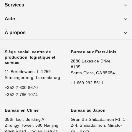
Services
Aide
À propos
Siège social, centre de
Bureau aux États-Unis
production, logistique et
2880 Lakeside Drive,
service
#135
11 Breedewues, L-1259
Santa Clara, CA 95054
Senningerberg, Luxembourg
+1 669 292 5611
+352 2 600 8670
+352 2 786 1074
Bureau en Chine
Bureau au Japon
35th floor, Building A,
Gran Biz Shibadaimon F1, 1-
Zhongyi Tower, 580 Nanjing
2-4, Shibadaimon, Minato-
West Road, Jing'an District,
ku, Tokyo