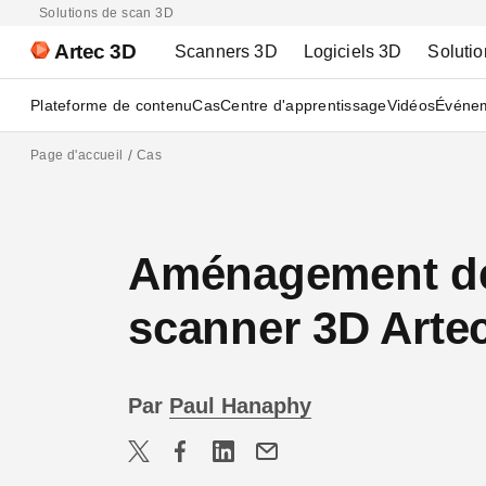
Solutions de scan 3D
Artec 3D
Scanners 3D
Logiciels 3D
Solutio
Plateforme de contenu
Cas
Centre d'apprentissage
Vidéos
Événe
Page d'accueil
Cas
Aménagement de 
scanner 3D Arte
Par
Paul Hanaphy