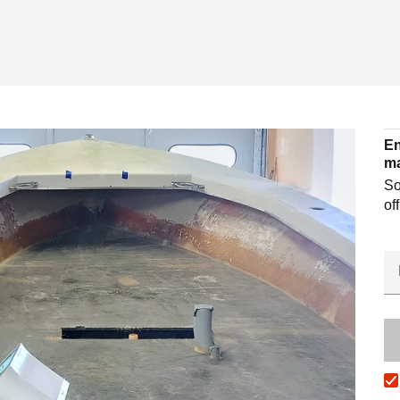
En
ma
So
of