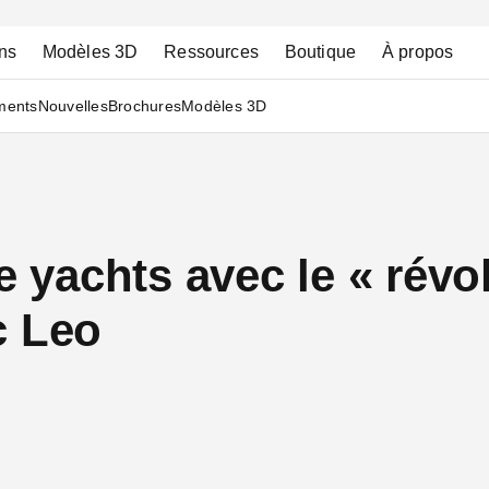
ns
Modèles 3D
Ressources
Boutique
À propos
ments
Nouvelles
Brochures
Modèles 3D
yachts avec le « révol
c Leo