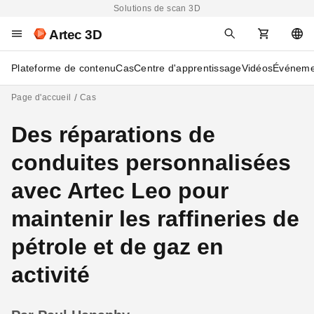
Solutions de scan 3D
Artec 3D
Plateforme de contenu
Cas
Centre d'apprentissage
Vidéos
Événeme
Page d'accueil
Cas
Des réparations de
conduites personnalisées
avec Artec Leo pour
maintenir les raffineries de
pétrole et de gaz en
activité