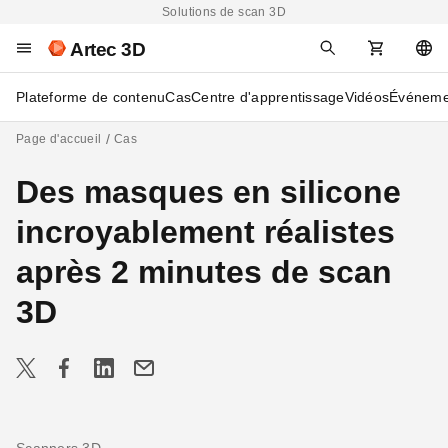
Solutions de scan 3D
Artec 3D
Plateforme de contenu
Cas
Centre d'apprentissage
Vidéos
Événeme
Page d'accueil
Cas
Des masques en silicone
incroyablement réalistes
après 2 minutes de scan
3D