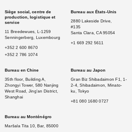
Siège social, centre de
Bureau aux États-Unis
production, logistique et
2880 Lakeside Drive,
service
#135
11 Breedewues, L-1259
Santa Clara, CA 95054
Senningerberg, Luxembourg
+1 669 292 5611
+352 2 600 8670
+352 2 786 1074
Bureau en Chine
Bureau au Japon
35th floor, Building A,
Gran Biz Shibadaimon F1, 1-
Zhongyi Tower, 580 Nanjing
2-4, Shibadaimon, Minato-
West Road, Jing'an District,
ku, Tokyo
Shanghai
+81 080 1680 0727
Bureau au Monténégro
Maršala Tita 10, Bar, 85000