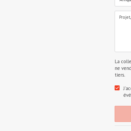
Proje
La coll
ne vend
tiers.
J'a
évé