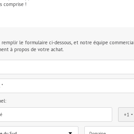
s comprise !
z remplir le formulaire ci-dessous, et notre équipe commercia
ent à propos de votre achat.
l
el:
+1
té
ue du Sud
Domaine