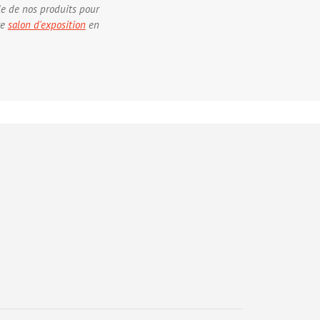
le de nos produits pour
re
salon d'exposition
en