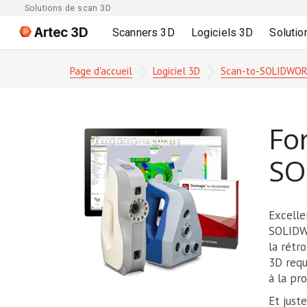
Solutions de scan 3D
Artec 3D
Scanners 3D
Logiciels 3D
Solutio
Page d'accueil
Logiciel 3D
Scan-to-SOLIDWO
Fo
SO
Excelle
SOLIDWO
la rétr
3D requ
à la pr
Et just