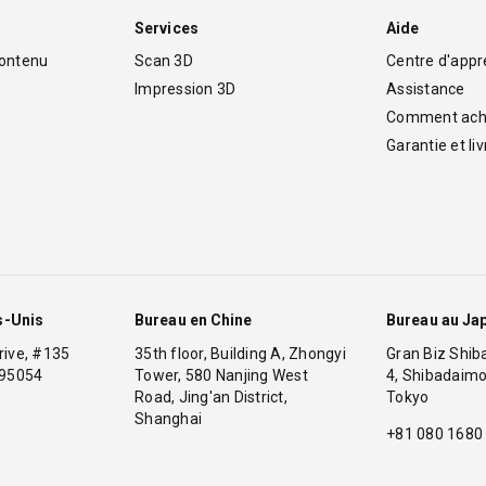
Services
Aide
contenu
Scan 3D
Centre d'appr
Impression 3D
Assistance
Comment ach
Garantie et li
s-Unis
Bureau en Chine
Bureau au Ja
 Drive, #135
35th floor, Building A, Zhongyi
Gran Biz Shib
 95054
Tower, 580 Nanjing West
4, Shibadaimo
Road, Jing'an District,
Tokyo
1
Shanghai
+81 080 1680