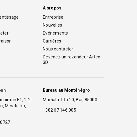
À propos
entissage
Entreprise
Nouvelles
eter
Evénements
vraison
Carrières
Nous contacter
Devenez un revendeur Artec 
3D
pon
Bureau au Monténégro
adaimon F1, 1-2-
Maršala Tita 10, Bar, 85000
n, Minato-ku,
+382 67 146 005
 0727