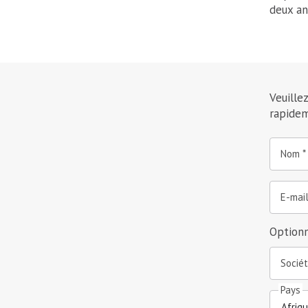
deux an
Veuille
rapidem
Nom
E-mai
Optionn
Socié
Pays
Afriq