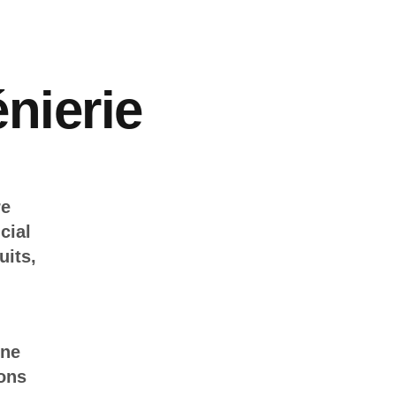
nierie
re
cial
uits,
une
ions