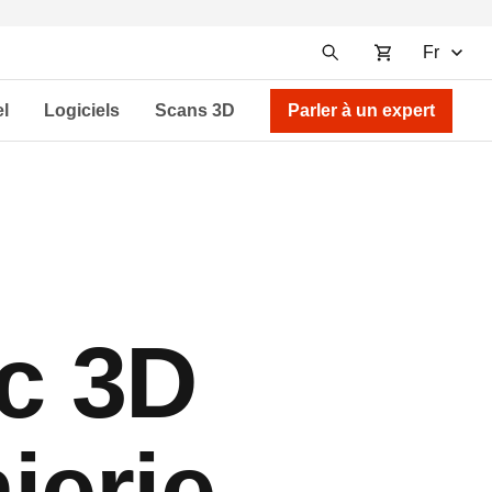
Fr
el
Logiciels
Scans 3D
Parler à un expert
c 3D
ierie