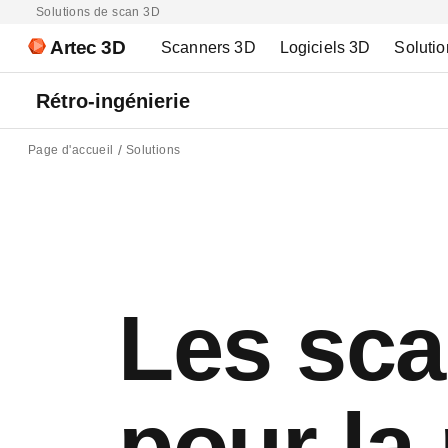
Solutions de scan 3D
Artec 3D
Scanners 3D
Logiciels 3D
Solutio
Rétro-ingénierie
Page d'accueil
Solutions
Les sca
pour la 