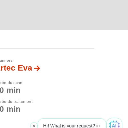
anners
rtec Eva
rée du scan
0 min
rée du traitement
0 min
×
Hi! What is your request? 👀