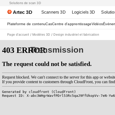
Solutions de scan 3D
Artec 3D
Scanners 3D
Logiciels 3D
Solutio
Plateforme de contenu
Cas
Centre d'apprentissage
Vidéos
Événe
Page d'accueil
Modèles 3D
Design industriel et fabrication
Transmission