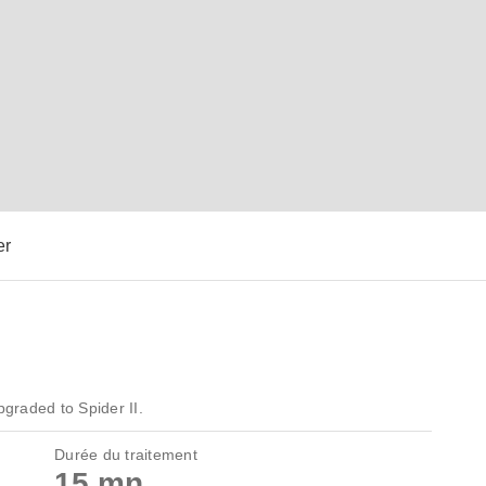
er
graded to Spider II.
Durée du traitement
15 mn