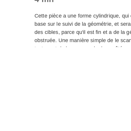
Cette pièce a une forme cylindrique, qui 
base sur le suivi de la géométrie, et sera
des cibles, parce qu'il est fin et a de la
obstruée. Une manière simple de le scann
texture et de le scanner de deux côtés, p
par le joint légèrement penché.
Modèles similaires