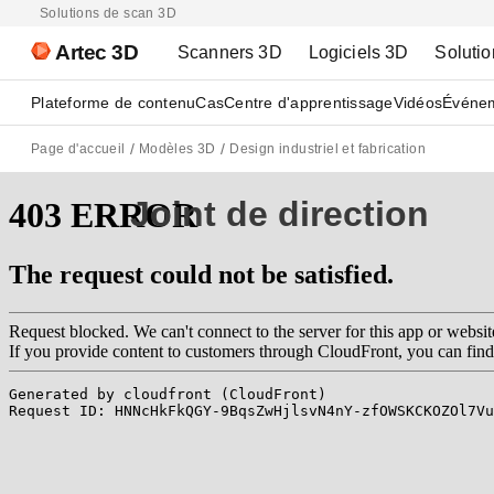
Solutions de scan 3D
Artec 3D
Scanners 3D
Logiciels 3D
Solutio
Plateforme de contenu
Cas
Centre d'apprentissage
Vidéos
Événe
Page d'accueil
Modèles 3D
Design industriel et fabrication
Joint de direction