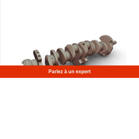
Parlez à un expert
Nous nous sommes servis de la résolution exceptionnelle
d’Artec Space Spider ainsi que du large champ de vue
et de la vitesse de scan élevée d’Artec Leo pour créer
un modèle remarquablement précis à partir des données
brutes combinées.
1
/
4