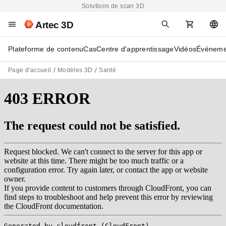
Solutions de scan 3D
Artec 3D
Plateforme de contenu
Cas
Centre d'apprentissage
Vidéos
Événeme
Page d'accueil
Modèles 3D
Santé