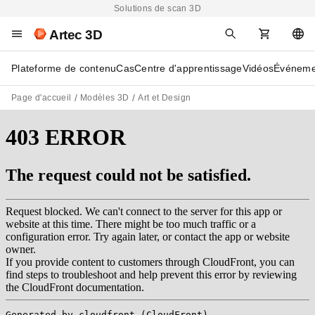
Solutions de scan 3D
Artec 3D
Plateforme de contenu
Cas
Centre d'apprentissage
Vidéos
Événeme
Page d'accueil
Modèles 3D
Art et Design