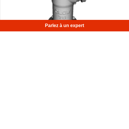
Parlez à un expert
Ceci est le modèle 3D d'une prise d'eau en état de
marche dans une rue de Palo Alto, CA.
1
/
4
Inscrivez-vous à la newsletter mensuelle d'Artec 3D
Guides utiles, tutoriels, et bien plus
E-mail