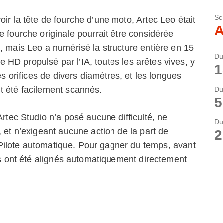
Sc
ir la tête de fourche d’une moto, Artec Leo était
A
e fourche originale pourrait être considérée
, mais Leo a numérisé la structure entière en 15
Du
HD propulsé par l’IA, toutes les arêtes vives, y
1
es orifices de divers diamètres, et les longues
t été facilement scannés.
Du
5
Artec Studio n’a posé aucune difficulté, ne
Du
, et n’exigeant aucune action de la part de
2
il Pilote automatique. Pour gagner du temps, avant
ans ont été alignés automatiquement directement
était prêt à être exporté pour des modifications
à, le modèle pouvait tout aussi facilement servir