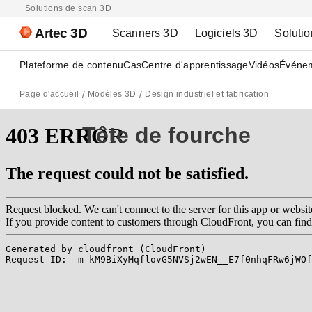
Solutions de scan 3D
Artec 3D
Scanners 3D
Logiciels 3D
Solutio
Plateforme de contenu
Cas
Centre d'apprentissage
Vidéos
Événe
Page d'accueil
Modèles 3D
Design industriel et fabrication
Tête de fourche