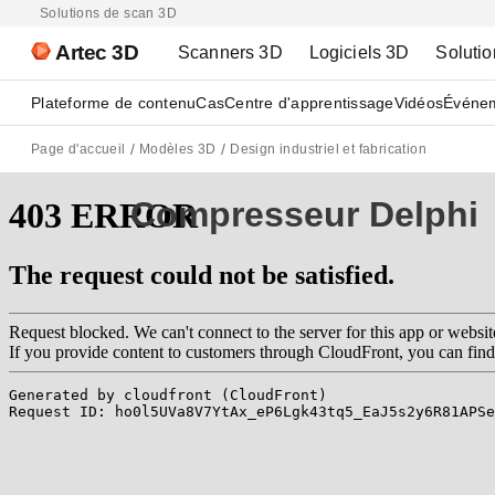
Solutions de scan 3D
Artec 3D
Scanners 3D
Logiciels 3D
Solutio
Plateforme de contenu
Cas
Centre d'apprentissage
Vidéos
Événe
Page d'accueil
Modèles 3D
Design industriel et fabrication
Compresseur Delphi