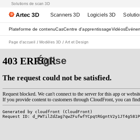
Solutions de scan 3D
Artec 3D
Scanners 3D
Logiciels 3D
Solutio
Plateforme de contenu
Cas
Centre d'apprentissage
Vidéos
Événe
Page d'accueil
Modèles 3D
Art et Design
Église