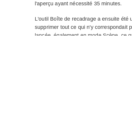
l'aperçu ayant nécessité 35 minutes.
L'outil Boîte de recadrage a ensuite été u
supprimer tout ce qui n'y correspondait 
lancée, également en mode Scène, ce qui
souhaité. Cette étape a également été e
permis d'obtenir une réplique 3D précise.
artefacts avec la Gomme et à appliquer 
Ce processus et le modèle qui en résulte
IA, une fonctionnalité révolutionnaire in
images prises avec des drones ou des 
textures réalistes et aux niveaux de déta
N'hésitez pas à explorer ce modèle et à d
clocher et l'abside, ainsi que le cimetièr
la capture et au traitement de données à