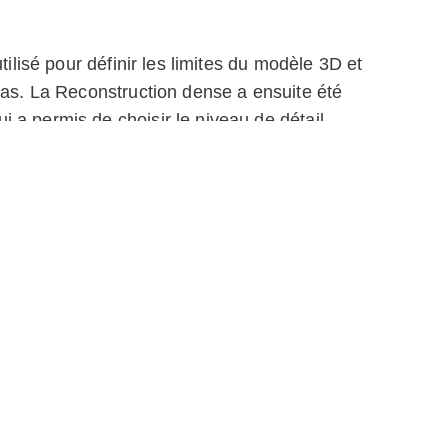
tilisé pour définir les limites du modèle 3D et
pas. La Reconstruction dense a ensuite été
 a permis de choisir le niveau de détail
xécutée en seulement 35 minutes, ce qui a
 Il ne restait plus qu'à supprimer plusieurs
une phototexture 16K.
 illustrent la puissance de la Photogrammétrie
tégrée à Artec Studio 19 pour transformer des
smartphones en jumeaux numériques aux
il exceptionnels.
écouvrir toute l'église, notamment la nef, le
e, les bâtiments adjacents et les arbres. Grâce à
 grande échelle, la Photogrammétrie IA d'Artec