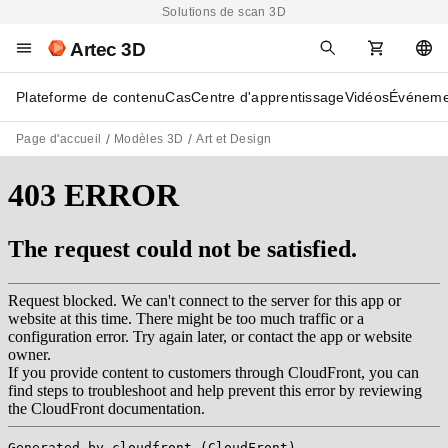
Solutions de scan 3D
Artec 3D
Plateforme de contenu
Cas
Centre d'apprentissage
Vidéos
Événeme
Page d'accueil
Modèles 3D
Art et Design