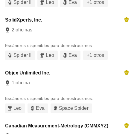
Spider II
Leo
Eva
+
1
otros
SolidXperts, Inc.
2 oficinas
Escáneres disponibles para demostraciones:
Spider II
Leo
Eva
+
1
otros
Objex Unlimited Inc.
1 oficina
Escáneres disponibles para demostraciones:
Leo
Eva
Space Spider
Canadian Measurement-Metrology (CMMXYZ)