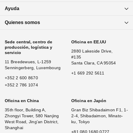
Ayuda
Quienes somos
Sede central, centro de
Oficina en EE.UU
producción, logística y
2880 Lakeside Drive,
servicio
#135
11 Breedewues, L-1259
Santa Clara, CA 95054
Senningerberg, Luxembourg
+1 669 292 5611
+352 2 600 8670
+352 2 786 1074
Oficina en China
Oficina en Japón
35th floor, Building A,
Gran Biz Shibadaimon F1, 1-
Zhongyi Tower, 580 Nanjing
2-4, Shibadaimon, Minato-
West Road, Jing'an District,
ku, Tokyo
Shanghai
+81 080 1680 0727