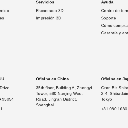
Servicios
Ayuda
enido
Escaneado 3D
Centro de for
tes
Impresión 3D
Soporte
Cómo compra
Garantía y en
.UU
Oficina en China
Oficina en J
Drive,
35th floor, Building A, Zhongyi
Gran Biz Shib
Tower, 580 Nanjing West
2-4, Shibadai
A 95054
Road, Jing'an District,
Tokyo
Shanghai
11
+81 080 1680