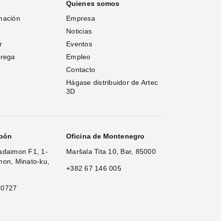
Quienes somos
mación
Empresa
Noticias
r
Eventos
trega
Empleo
Contacto
Hágase distribuidor de Artec 
3D
apón
Oficina de Montenegro
adaimon F1, 1-
Maršala Tita 10, Bar, 85000
mon, Minato-ku,
+382 67 146 005
 0727