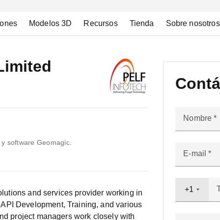
iones
Modelos 3D
Recursos
Tienda
Sobre nosotros
Limited
Contá
Nombre
D y software Geomagic.
E-mail
+1
solutions and services provider working in
API Development, Training, and various
and project managers work closely with