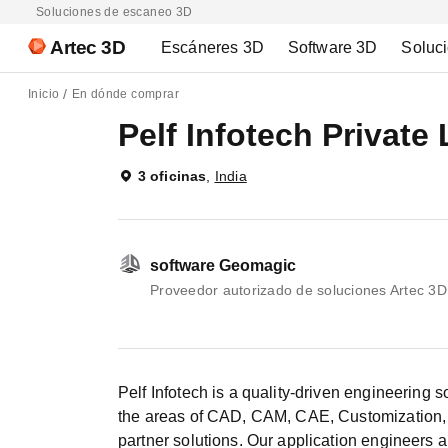
Soluciones de escaneo 3D
Artec 3D
Escáneres 3D
Software 3D
Soluc
Inicio
En dónde comprar
Pelf Infotech Private 
3 oficinas
,
India
software Geomagic
Proveedor autorizado de soluciones Artec 3
Pelf Infotech is a quality-driven engineering 
the areas of CAD, CAM, CAE, Customization, 
partner solutions. Our application engineers 