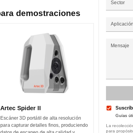
Sector
para demostraciones
Aplicació
Mensaje
Artec Spider II
Suscríb
Guías út
Escáner 3D portátil de alta resolución
para capturar detalles finos, produciendo
La recolecció
para propósi
datos de escaneo de alta calidad y