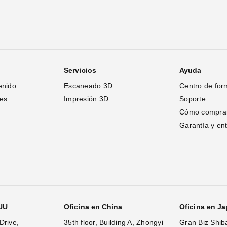
Servicios
Ayuda
enido
Escaneado 3D
Centro de for
tes
Impresión 3D
Soporte
Cómo compra
Garantía y en
.UU
Oficina en China
Oficina en J
Drive,
35th floor, Building A, Zhongyi
Gran Biz Shib