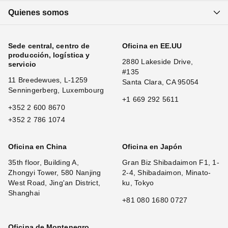
Quienes somos
Sede central, centro de
Oficina en EE.UU
producción, logística y
2880 Lakeside Drive,
servicio
#135
11 Breedewues, L-1259
Santa Clara, CA 95054
Senningerberg, Luxembourg
+1 669 292 5611
+352 2 600 8670
+352 2 786 1074
Oficina en China
Oficina en Japón
35th floor, Building A,
Gran Biz Shibadaimon F1, 1-
Zhongyi Tower, 580 Nanjing
2-4, Shibadaimon, Minato-
West Road, Jing'an District,
ku, Tokyo
Shanghai
+81 080 1680 0727
Oficina de Montenegro