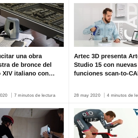
citar una obra
Artec 3D presenta Ar
tra de bronce del
Studio 15 con nuevas
o XIV italiano con
funciones scan-to-C
c Spider
para inspección e
ingeniería inversa
2020
7 minutos de lectura
28 may 2020
4 minutos de le