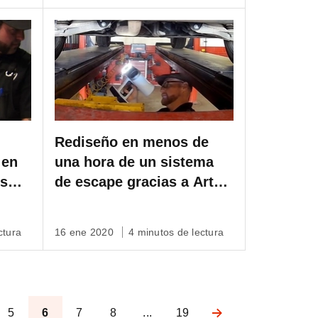
investigación
Rediseño en menos de
 en
una hora de un sistema
us
de escape gracias a Artec
Leo, Artec Studio y
Design X
ctura
16 ene 2020
4 minutos de lectura
5
6
7
8
...
19