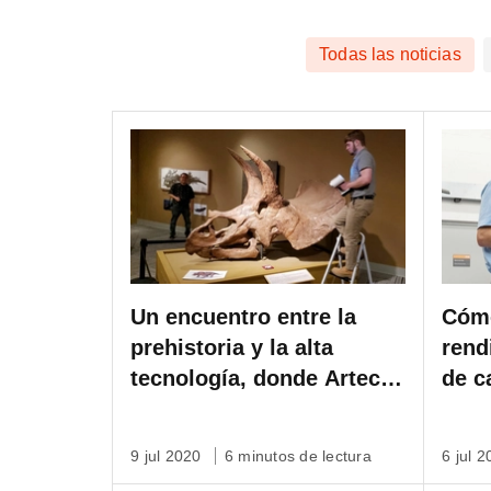
Todas las noticias
Un encuentro entre la
Cómo
prehistoria y la alta
rend
tecnología, donde Artec
de c
Leo se encuentra cara a
Leo
cara con un cráneo de
9 jul 2020
6 minutos de lectura
6 jul 
dinosaurio