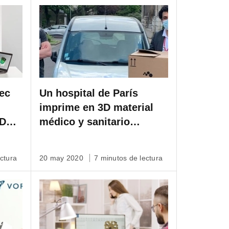
tec
Un hospital de París
imprime en 3D material
AD
médico y sanitario
utilizando Artec Space
Spider para el control de
ctura
20 may 2020
7 minutos de lectura
calidad.