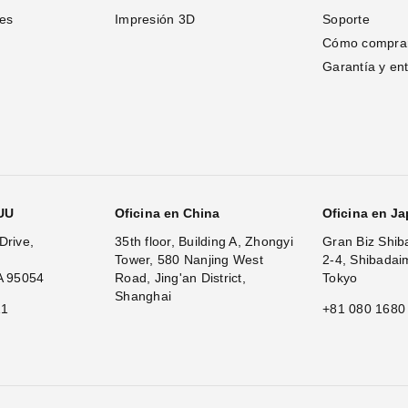
tes
Impresión 3D
Soporte
Cómo compra
Garantía y en
.UU
Oficina en China
Oficina en J
Drive,
35th floor, Building A, Zhongyi
Gran Biz Shib
Tower, 580 Nanjing West
2-4, Shibadai
A 95054
Road, Jing'an District,
Tokyo
Shanghai
11
+81 080 1680