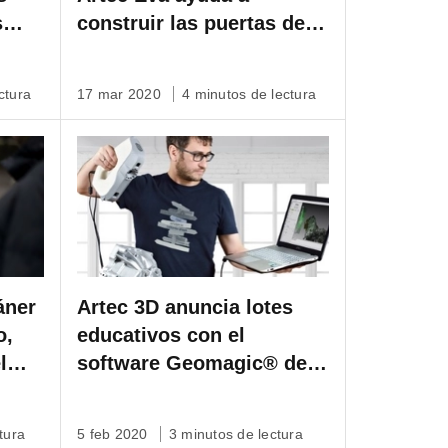
s
construir las puertas del
o de
tren de aterrizaje del
ntes
avión italiano Falco de
ctura
17 mar 2020
4 minutos de lectura
iles.
1955
áner
Artec 3D anuncia lotes
o,
educativos con el
l
software Geomagic® de
3D Systems para
escuelas, universidades e
tura
5 feb 2020
3 minutos de lectura
institutos de