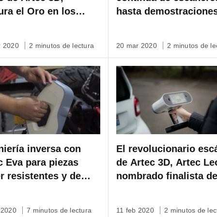
ura el Oro en los
hasta demostracione
ios Edison 2020!
online. El compromis
Artec 3D con sus clie
r 2020
2 minutos de lectura
20 mar 2020
2 minutos de le
en estos tiempos difíc
niería inversa con
El revolucionario esc
c Eva para piezas
de Artec 3D, Artec Le
r resistentes y de
nombrado finalista de
 rendimiento
premio Edison 2020
b 2020
7 minutos de lectura
11 feb 2020
2 minutos de lec