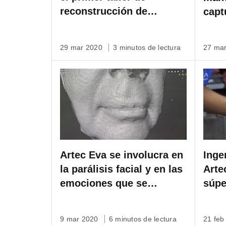
reconstrucción de
capt
escaneos 3D con textura
prem
parcial (SHARP) de Artec
29 mar 2020
3 minutos de lectura
27 ma
3D
Artec Eva se involucra en
Inge
la parálisis facial y en las
Arte
emociones que se
súpe
esconden detrás de ella.
alto
9 mar 2020
6 minutos de lectura
21 fe