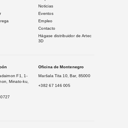
Noticias
r
Eventos
trega
Empleo
Contacto
Hágase distribuidor de Artec 
3D
apón
Oficina de Montenegro
adaimon F1, 1-
Maršala Tita 10, Bar, 85000
mon, Minato-ku,
+382 67 146 005
 0727