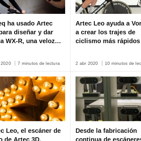
eq ha usado Artec
Artec Leo ayuda a Vo
para diseñar y dar
a crear los trajes de
 a WX-R, una veloz
ciclismo más rápidos
cleta de carreras.
mundo
r 2020
7 minutos de lectura
2 abr 2020
10 minutos de lec
ec Leo, el escáner de
Desde la fabricación
 de Artec 3D,
continua de escánere