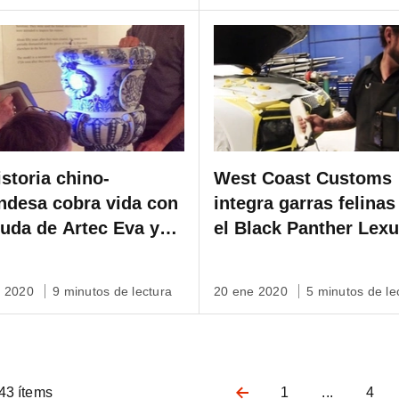
istoria chino-
West Coast Customs
ndesa cobra vida con
integra garras felinas
yuda de Artec Eva y
el Black Panther Lex
e Spider recreando la
gracias a Artec Eva
mica del siglo XVII
e 2020
9 minutos de lectura
20 ene 2020
5 minutos de le
43 ítems
1
...
4