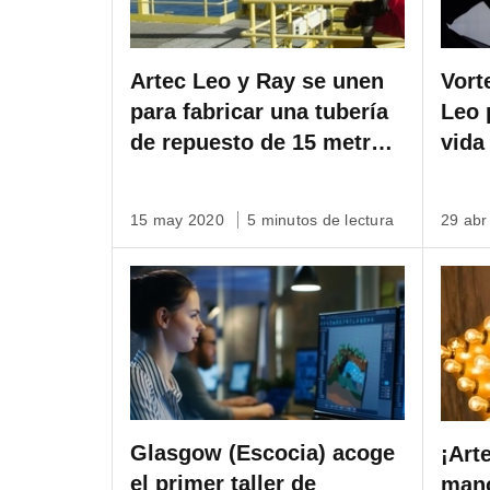
Artec Leo y Ray se unen
Vort
para fabricar una tubería
Leo 
de repuesto de 15 metros
vida
para un barco en alta mar.
bici
15 may 2020
5 minutos de lectura
29 ab
Glasgow (Escocia) acoge
¡Art
el primer taller de
mano