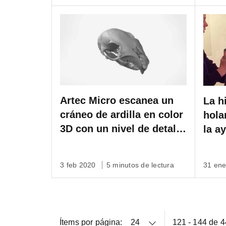
Artec Micro escanea un
La h
cráneo de ardilla en color
hola
3D con un nivel de detalle
la a
submilimétrico en
Spac
minutos.
cerá
3 feb 2020
5 minutos de lectura
31 en
Ítems por página:
121 - 144 de 4