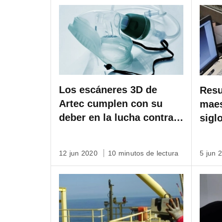
Los escáneres 3D de
Resu
Artec cumplen con su
maes
deber en la lucha contra
sigl
el Covid-19
Arte
12 jun 2020
10 minutos de lectura
5 jun 