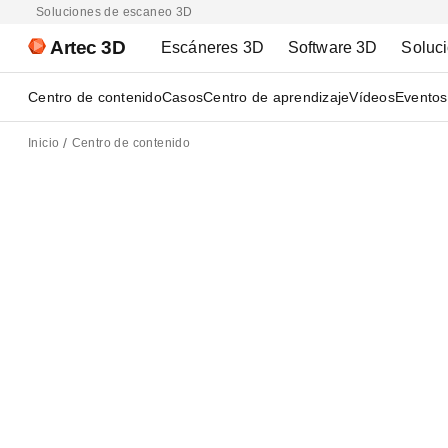
Soluciones de escaneo 3D
Artec 3D
Escáneres 3D
Software 3D
Soluc
Centro de contenido
Casos
Centro de aprendizaje
Vídeos
Eventos
Inicio
Centro de contenido