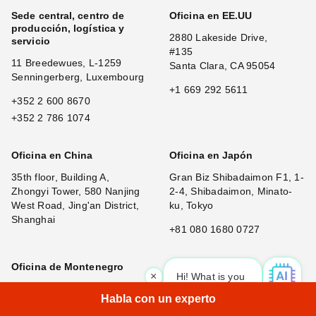
Sede central, centro de
Oficina en EE.UU
producción, logística y
2880 Lakeside Drive,
servicio
#135
11 Breedewues, L-1259
Santa Clara, CA 95054
Senningerberg, Luxembourg
+1 669 292 5611
+352 2 600 8670
+352 2 786 1074
Oficina en China
Oficina en Japón
35th floor, Building A,
Gran Biz Shibadaimon F1, 1-
Zhongyi Tower, 580 Nanjing
2-4, Shibadaimon, Minato-
West Road, Jing'an District,
ku, Tokyo
Shanghai
+81 080 1680 0727
Oficina de Montenegro
×
Hi! What is your request? 👀
Maršala Tita 10, Bar, 85000
Habla con un experto
+382 67 146 005