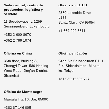
Sede central, centro de
Oficina en EE.UU
producción, logística y
2880 Lakeside Drive,
servicio
#135
11 Breedewues, L-1259
Santa Clara, CA 95054
Senningerberg, Luxembourg
+1 669 292 5611
+352 2 600 8670
+352 2 786 1074
Oficina en China
Oficina en Japón
35th floor, Building A,
Gran Biz Shibadaimon F1, 1-
Zhongyi Tower, 580 Nanjing
2-4, Shibadaimon, Minato-
West Road, Jing'an District,
ku, Tokyo
Shanghai
+81 080 1680 0727
Oficina de Montenegro
Maršala Tita 10, Bar, 85000
+382 67 146 005