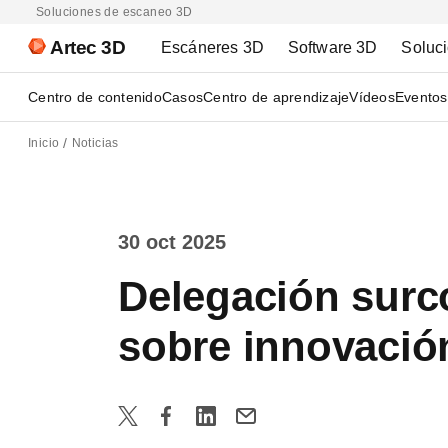
Soluciones de escaneo 3D
Artec 3D
Escáneres 3D
Software 3D
Soluc
Centro de contenido
Casos
Centro de aprendizaje
Vídeos
Eventos
Inicio
Noticias
30 oct 2025
Delegación surc
sobre innovación