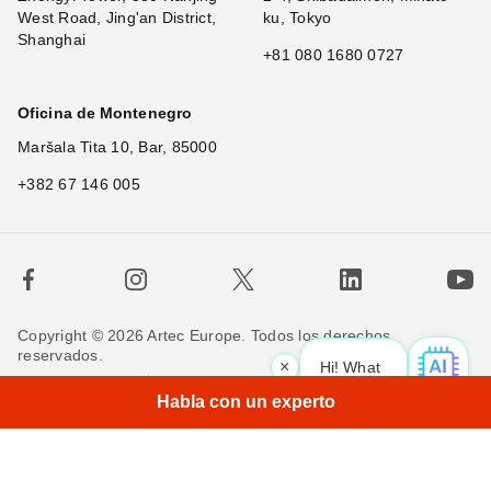
West Road, Jing'an District,
ku, Tokyo
Shanghai
+81 080 1680 0727
Oficina de Montenegro
Maršala Tita 10, Bar, 85000
+382 67 146 005
Copyright © 2026 Artec Europe. Todos los derechos
reservados.
×
Hi! What is your
|
Términos de uso
Términos de venta
Habla con un experto
Política de privacidad
Política de cookies
Contáctenos