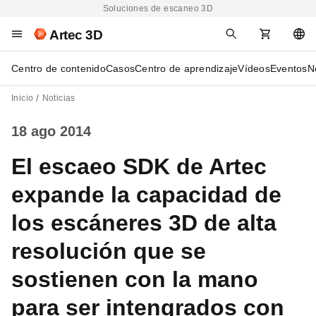
Soluciones de escaneo 3D
Artec 3D
Centro de contenido
Casos
Centro de aprendizaje
Vídeos
Eventos
N
Inicio
Noticias
18 ago 2014
El escaeo SDK de Artec
expande la capacidad de
los escáneres 3D de alta
resolución que se
sostienen con la mano
para ser intengrados con