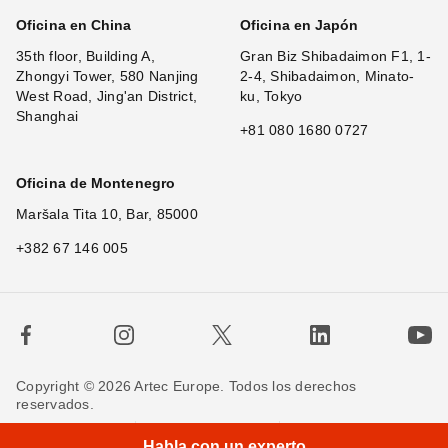
Oficina en China
Oficina en Japón
35th floor, Building A,
Gran Biz Shibadaimon F1, 1-
Zhongyi Tower, 580 Nanjing
2-4, Shibadaimon, Minato-
West Road, Jing'an District,
ku, Tokyo
Shanghai
+81 080 1680 0727
Oficina de Montenegro
Maršala Tita 10, Bar, 85000
+382 67 146 005
Copyright © 2026 Artec Europe. Todos los derechos
reservados.
×
Hi! Wh
|
Términos de uso
Términos de venta
Habla con un experto