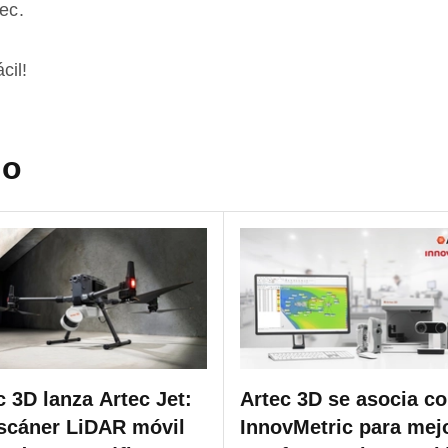
tec.
cil!
do
c 3D lanza Artec Jet:
Artec 3D se asocia c
scáner LiDAR móvil
InnovMetric para mej