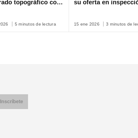
rado topográfico con
su oferta en inspecci
 para cartografiado
ápido y autónomo a
 2026
5 minutos de lectura
15 ene 2026
3 minutos de le
la de emplazamiento