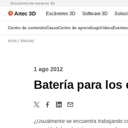
Soluciones de escaneo 3D
Artec 3D
Escáneres 3D
Software 3D
Soluc
Centro de contenido
Casos
Centro de aprendizaje
Vídeos
Eventos
Inicio
Noticias
1 ago 2012
Batería para los
¿Usualmente se encuentra trabajando co