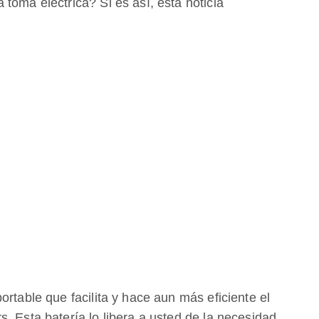
toma eléctrica? Si es así, esta noticia
ortable que facilita y hace aun más eficiente el
. Esta batería lo libera a usted de la necesidad