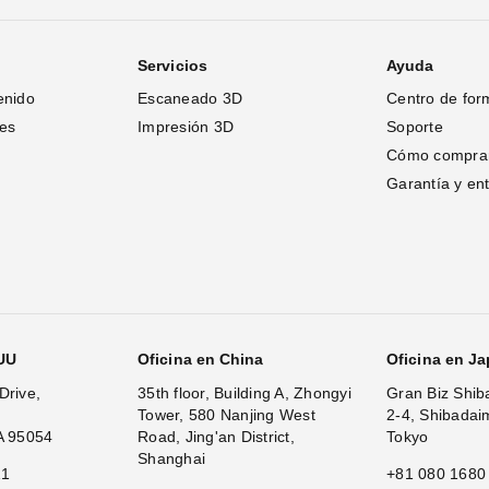
Servicios
Ayuda
enido
Escaneado 3D
Centro de for
tes
Impresión 3D
Soporte
Cómo compra
Garantía y en
.UU
Oficina en China
Oficina en J
Drive,
35th floor, Building A, Zhongyi
Gran Biz Shib
Tower, 580 Nanjing West
2-4, Shibadai
A 95054
Road, Jing'an District,
Tokyo
Shanghai
11
+81 080 1680