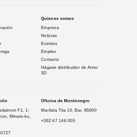
Quienes somos
mación
Empresa
Noticias
r
Eventos
trega
Empleo
Contacto
Hágase distribuidor de Artec 
3D
apón
Oficina de Montenegro
adaimon F1, 1-
Maršala Tita 10, Bar, 85000
mon, Minato-ku,
+382 67 146 005
 0727