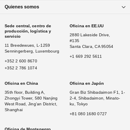
Quienes somos
Sede central, centro de
Oficina en EE.UU
producción, logística y
2880 Lakeside Drive,
servicio
#135
11 Breedewues, L-1259
Santa Clara, CA 95054
Senningerberg, Luxembourg
+1 669 292 5611
+352 2 600 8670
+352 2 786 1074
Oficina en China
Oficina en Japón
35th floor, Building A,
Gran Biz Shibadaimon F1, 1-
Zhongyi Tower, 580 Nanjing
2-4, Shibadaimon, Minato-
West Road, Jing'an District,
ku, Tokyo
Shanghai
+81 080 1680 0727
Oficina de Montenegro