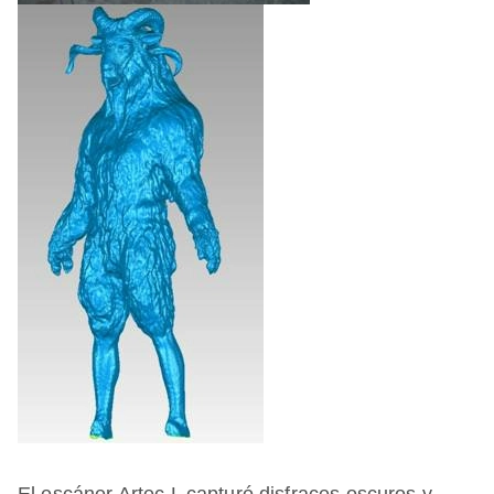
El escáner Artec L capturó disfraces oscuros y