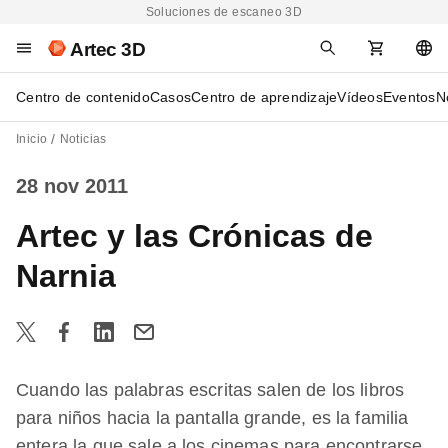
Soluciones de escaneo 3D
Artec 3D
Centro de contenido
Casos
Centro de aprendizaje
Vídeos
Eventos
N
Inicio
Noticias
28 nov 2011
Artec y las Crónicas de
Narnia
Cuando las palabras escritas salen de los libros
para niños hacia la pantalla grande, es la familia
entera la que sale a los cinemas para encontrarse