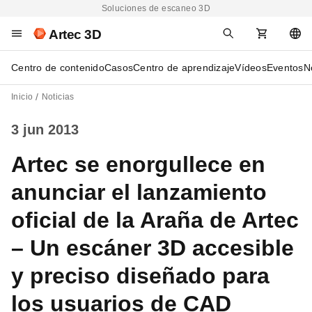
Soluciones de escaneo 3D
Artec 3D
Centro de contenido
Casos
Centro de aprendizaje
Vídeos
Eventos
N
Inicio
Noticias
3 jun 2013
Artec se enorgullece en
anunciar el lanzamiento
oficial de la Araña de Artec
– Un escáner 3D accesible
y preciso diseñado para
los usuarios de CAD