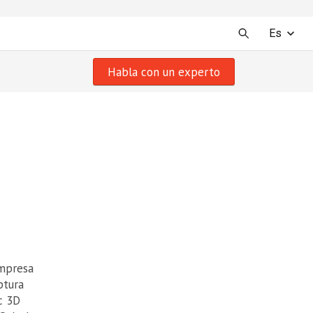
Es
Habla con un experto
empresa
ptura
c 3D