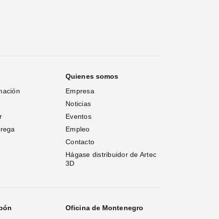
Quienes somos
mación
Empresa
Noticias
r
Eventos
trega
Empleo
Contacto
Hágase distribuidor de Artec 
3D
apón
Oficina de Montenegro