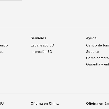
Servicios
Ayuda
enido
Escaneado 3D
Centro de for
tes
Impresión 3D
Soporte
Cómo compra
Garantía y en
.UU
Oficina en China
Oficina en J