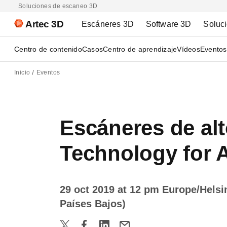
Soluciones de escaneo 3D
Artec 3D
Escáneres 3D
Software 3D
Soluc
Centro de contenido
Casos
Centro de aprendizaje
Vídeos
Eventos
Inicio
Eventos
Escáneres de alt
Technology for 
29 oct 2019 at 12 pm Europe/Helsi
Países Bajos)