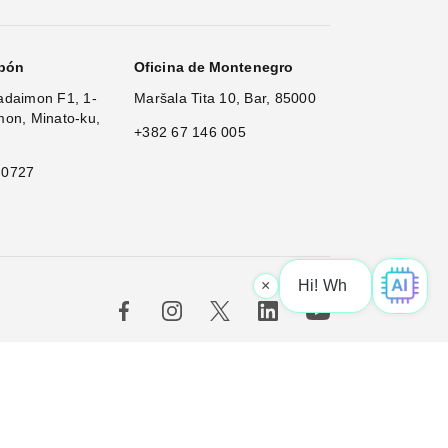
apón
Oficina de Montenegro
adaimon F1, 1-
Maršala Tita 10, Bar, 85000
mon, Minato-ku,
+382 67 146 005
 0727
×
Hi! What is yo
|