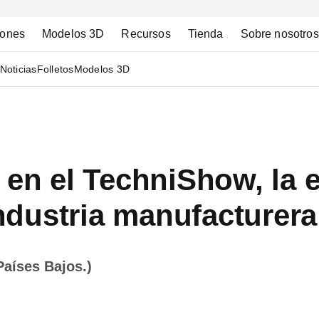
iones
Modelos 3D
Recursos
Tienda
Sobre nosotros
Noticias
Folletos
Modelos 3D
 en el TechniShow, la 
 industria manufacturer
Países Bajos.)