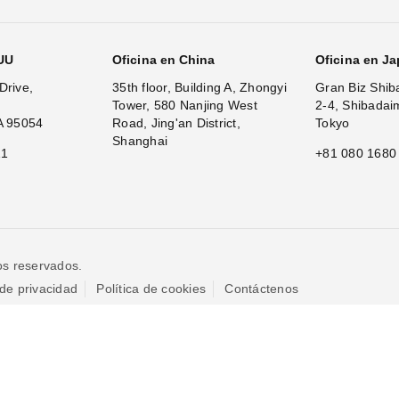
.UU
Oficina en China
Oficina en J
Drive,
35th floor, Building A, Zhongyi
Gran Biz Shib
Tower, 580 Nanjing West
2-4, Shibadai
A 95054
Road, Jing'an District,
Tokyo
Shanghai
11
+81 080 1680
os reservados.
 de privacidad
Política de cookies
Contáctenos