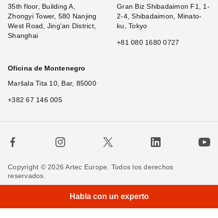
35th floor, Building A,
Gran Biz Shibadaimon F1, 1-
Zhongyi Tower, 580 Nanjing
2-4, Shibadaimon, Minato-
West Road, Jing'an District,
ku, Tokyo
Shanghai
+81 080 1680 0727
Oficina de Montenegro
Maršala Tita 10, Bar, 85000
+382 67 146 005
Copyright © 2026 Artec Europe. Todos los derechos
reservados.
Términos de uso
Términos de venta
Habla con un experto
Política de privacidad
Política de cookies
Contáctenos