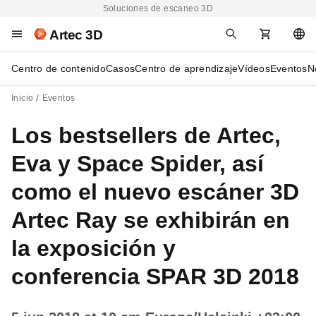
Soluciones de escaneo 3D
Artec 3D
Centro de contenido
Casos
Centro de aprendizaje
Vídeos
Eventos
N
Inicio
Eventos
Los bestsellers de Artec,
Eva y Space Spider, así
como el nuevo escáner 3D
Artec Ray se exhibirán en
la exposición y
conferencia SPAR 3D 2018