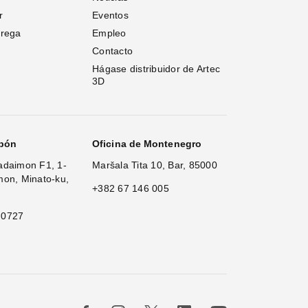
r
Eventos
trega
Empleo
Contacto
Hágase distribuidor de Artec 
3D
apón
Oficina de Montenegro
adaimon F1, 1-
Maršala Tita 10, Bar, 85000
mon, Minato-ku,
+382 67 146 005
 0727