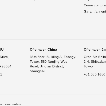
Cómo compra
Garantía y en
.UU
Oficina en China
Oficina en J
Drive,
35th floor, Building A, Zhongyi
Gran Biz Shib
Tower, 580 Nanjing West
2-4, Shibadai
A 95054
Road, Jing'an District,
Tokyo
Shanghai
11
+81 080 1680
os reservados.