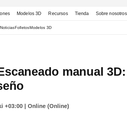
iones
Modelos 3D
Recursos
Tienda
Sobre nosotros
Noticias
Folletos
Modelos 3D
 Escaneado manual 3D:
iseño
ki +03:00
| Online (Online)