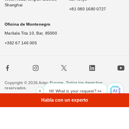
Shanghai
+81 080 1680 0727
Oficina de Montenegro
Maršala Tita 10, Bar, 85000
+382 67 146 005
Copyright © 2026 Artec Europe. Todos los derechos
reservados.
×
Hi! What is your request? 👀
Términos de uso
Términos de venta
Habla con un experto
Política de privacidad
Política de cookies
Contáctenos