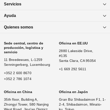
Servicios
Ayuda
Quienes somos
Sede central, centro de
Oficina en EE.UU
producción, logística y
2880 Lakeside Drive,
servicio
#135
11 Breedewues, L-1259
Santa Clara, CA 95054
Senningerberg, Luxembourg
+1 669 292 5611
+352 2 600 8670
+352 2 786 1074
Oficina en China
Oficina en Japón
35th floor, Building A,
Gran Biz Shibadaimon F1, 1-
Zhongyi Tower, 580 Nanjing
2-4, Shibadaimon, Minato-
West Road, Jing'an District,
ku, Tokyo