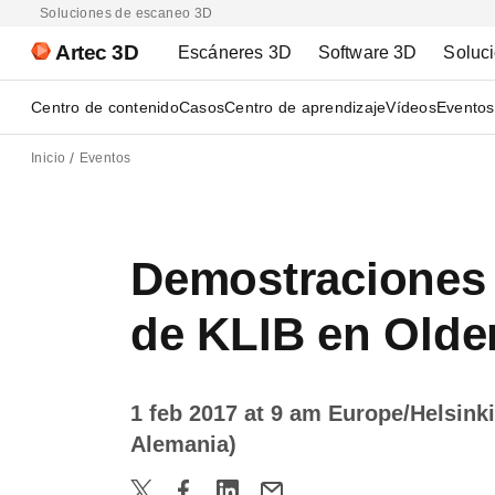
Soluciones de escaneo 3D
Artec 3D
Escáneres 3D
Software 3D
Soluc
Centro de contenido
Casos
Centro de aprendizaje
Vídeos
Eventos
Inicio
Eventos
Demostraciones 
de KLIB en Olde
1 feb 2017 at 9 am Europe/Helsink
Alemania)