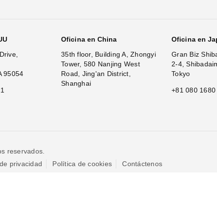
.UU
Oficina en China
Oficina en J
Drive,
35th floor, Building A, Zhongyi
Gran Biz Shib
Tower, 580 Nanjing West
2-4, Shibadai
A 95054
Road, Jing'an District,
Tokyo
Shanghai
11
+81 080 1680
os reservados.
 de privacidad
Política de cookies
Contáctenos