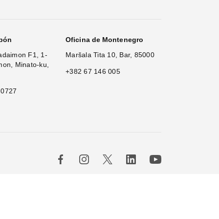
apón
Oficina de Montenegro
adaimon F1, 1-
Maršala Tita 10, Bar, 85000
mon, Minato-ku,
+382 67 146 005
 0727