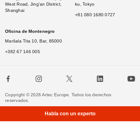
West Road, Jing'an District,
ku, Tokyo
Shanghai
+81 080 1680 0727
Oficina de Montenegro
Maršala Tita 10, Bar, 85000
+382 67 146 005
Copyright © 2026 Artec Europe. Todos los derechos
reservados.
Términos de uso
Términos de venta
Habla con un experto
Política de privacidad
Política de cookies
Contáctenos