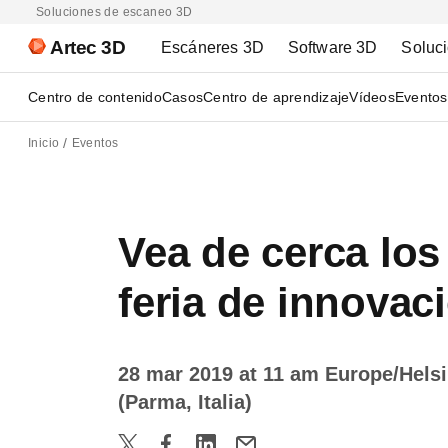
Soluciones de escaneo 3D
Artec 3D
Escáneres 3D
Software 3D
Soluc
Centro de contenido
Casos
Centro de aprendizaje
Vídeos
Eventos
Inicio
Eventos
Vea de cerca los
feria de innovaci
28 mar 2019 at 11 am Europe/Hels
(Parma, Italia)