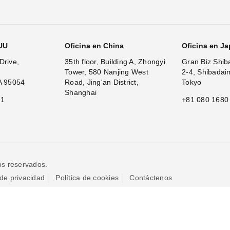
.UU
Oficina en China
Oficina en J
Drive,
35th floor, Building A, Zhongyi
Gran Biz Shib
Tower, 580 Nanjing West
2-4, Shibadai
A 95054
Road, Jing'an District,
Tokyo
Shanghai
11
+81 080 1680
os reservados.
 de privacidad
Política de cookies
Contáctenos