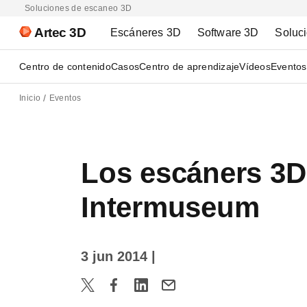
Soluciones de escaneo 3D
Artec 3D
Escáneres 3D
Software 3D
Soluc
Centro de contenido
Casos
Centro de aprendizaje
Vídeos
Eventos
Inicio
Eventos
Los escáners 3D
Intermuseum
3 jun 2014
|