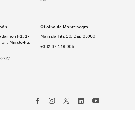
apón
Oficina de Montenegro
adaimon F1, 1-
Maršala Tita 10, Bar, 85000
mon, Minato-ku,
+382 67 146 005
 0727